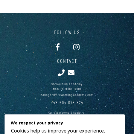
FOLLOW US
CONTACT
Stewarding Academy
Mon-Fri 9:00-17:00
Manager@StewardingAcademy.com
+48 604 078 824
Correspondence & Registry:
28 Main Square, Cracow 31-010, Poland
We respect your privacy
PAY PAL
Cookies help us improve your experience,