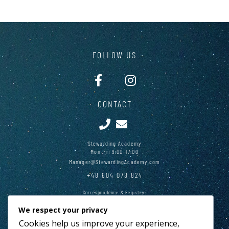
FOLLOW US
CONTACT
Stewarding Academy
Mon-Fri 9:00-17:00
Manager@StewardingAcademy.com
+48 604 078 824
Correspondence & Registry:
28 Main Square, Cracow 31-010, Poland
We respect your privacy
PAY PAL
Cookies help us improve your experience,